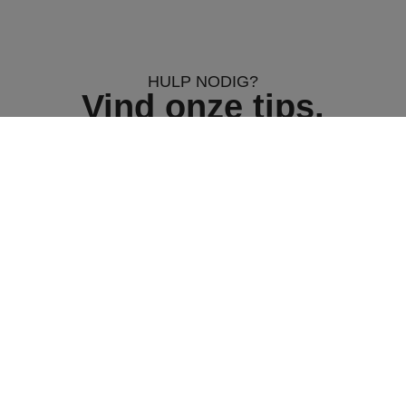
HULP NODIG?
Vind onze tips,
adviezen en
veelgestelde vragen
Bezoek onze speciale sectie om alles te leren
over het gebruik van onze tangen, het kiezen van
draden en het onderhouden van uw
gereedschap.
Advies
Hier vindt u al ons advies over de keuze,
het gebruik en het onderhoud van uw
Attalink bindtangen, draden en