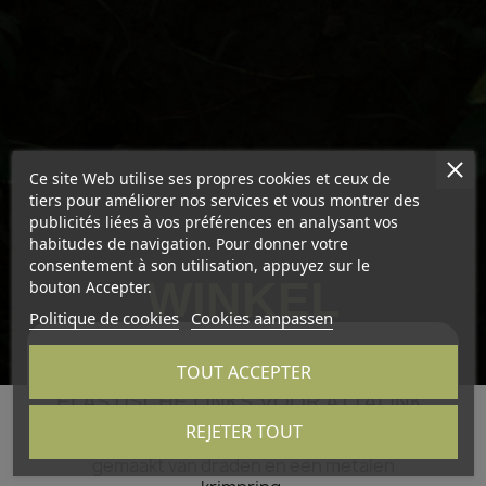
Ce site Web utilise ses propres cookies et ceux de
tiers pour améliorer nos services et vous montrer des
publicités liées à vos préférences en analysant vos
habitudes de navigation. Pour donner votre
consentement à son utilisation, appuyez sur le
WINKEL
bouton Accepter.
Politique de cookies
Cookies aanpassen
TOUT ACCEPTER
ELASTISCHE LINKS VOOR ATTALINK,
UNIEK IN DE WERELD
REJETER TOUT
ATTALINK-elastische kabelbinders zijn
gemaakt van draden en een metalen