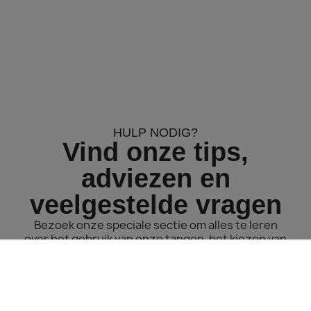
HULP NODIG?
Vind onze tips,
adviezen en
veelgestelde vragen
Bezoek onze speciale sectie om alles te leren
over het gebruik van onze tangen, het kiezen van
draden en het onderhouden van uw
gereedschap.