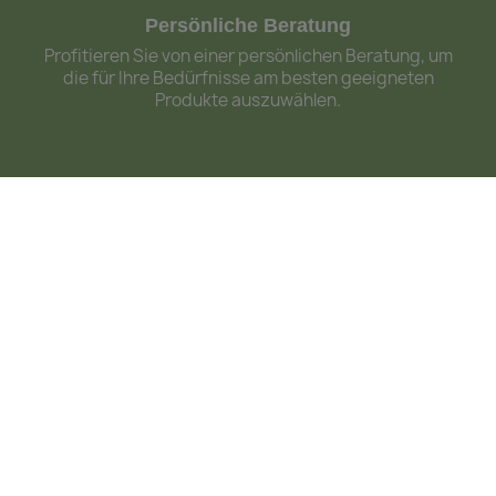
Persönliche Beratung
Profitieren Sie von einer persönlichen Beratung, um
die für Ihre Bedürfnisse am besten geeigneten
Produkte auszuwählen.
Sichere Zahlungen
Bezahlen Sie Ihre Bestellungen einfach und sicher
mit PayPal.