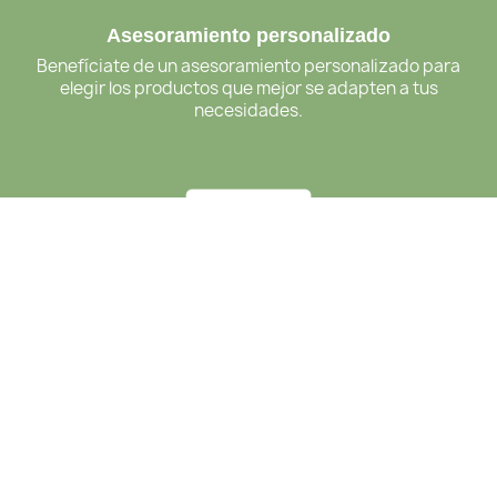
Asesoramiento personalizado
Benefíciate de un asesoramiento personalizado para
elegir los productos que mejor se adapten a tus
necesidades.
Pagos seguros
Paga tus pedidos de forma fácil y segura con PayPal.