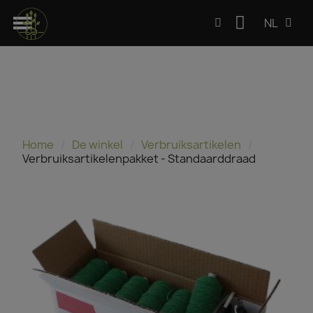
NL
Home
De winkel
Verbruiksartikelen
Verbruiksartikelenpakket - Standaarddraad