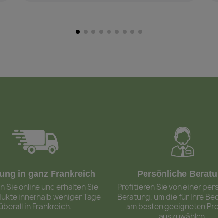
rung in ganz Frankreich
Persönliche Berat
n Sie online und erhalten Sie
Profitieren Sie von einer per
dukte innerhalb weniger Tage
Beratung, um die für Ihre Be
überall in Frankreich.
am besten geeigneten Pr
auszuwählen.