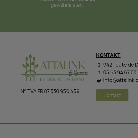
gewährleisten.
KONTAKT
942 route de 
05 63 94 67 03
info@attalink
N° TVA FR 87 330 956 459
Kontakt