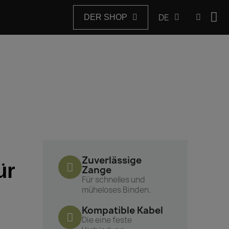
DE
DER SHOP
Zuverlässige
ür
Zange
Für schnelles und
müheloses Binden.
Kompatible Kabel
Die eine feste