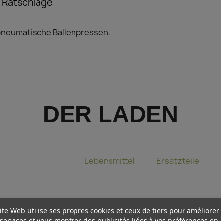
/ Ratschläge
 pneumatische Ballenpressen.
DER LADEN
Bindzange
Lebensmittel
Ersatzteile
ite Web utilise ses propres cookies et ceux de tiers pour améliorer
services et vous montrer des publicités liées à vos préférences en