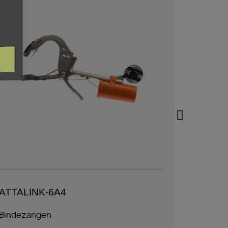
ATTALINK-6A4
ATTAL
Bindezangen
Bindeza