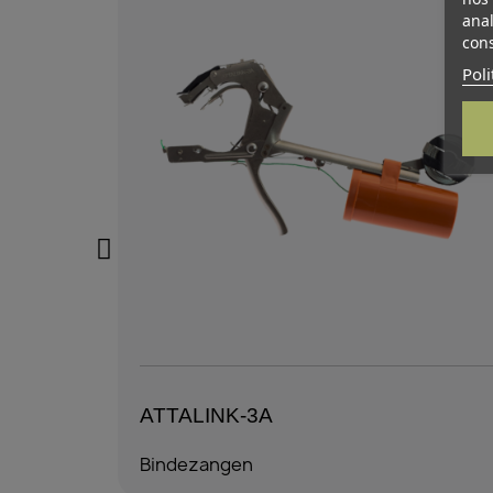
anal
cons
Poli
ATTALINK-3A
Bindezangen