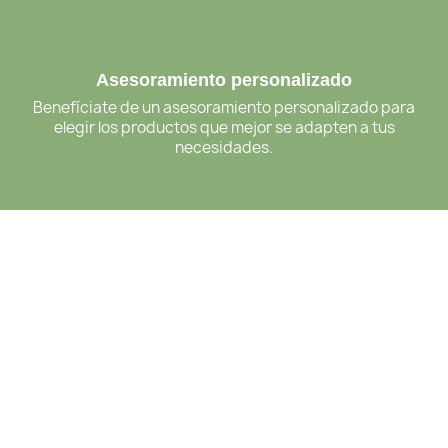
Asesoramiento personalizado
Benefíciate de un asesoramiento personalizado para
elegir los productos que mejor se adapten a tus
necesidades.
Pagos seguros
Paga tus pedidos de forma fácil y segura con PayPal.