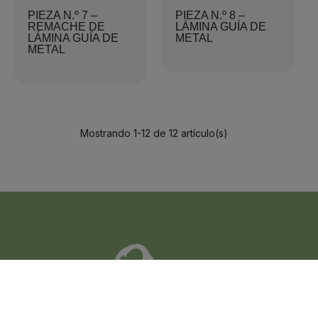
PIEZA N.º 7 –
PIEZA N.º 8 –
REMACHE DE
LÁMINA GUÍA DE
LÁMINA GUÍA DE
METAL
METAL
Mostrando 1-12 de 12 artículo(s)