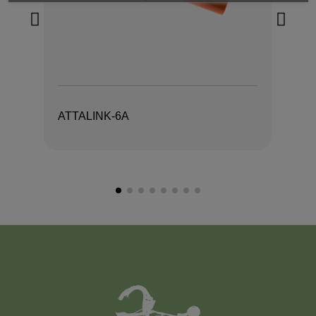
ATTALINK-6A
AT