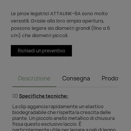
Le pinze legatrici ATTALINK-6A sono molto
versatili. Grazie alla loro ampia apertura,
possono legare sia diametri grandi (fino a 6
cm) che diametri piccoli.
Richiedi un preventivo
Descrizione
Consegna
Prodotto c
👌🏻
Specifiche tecniche:
La clip aggancia rapidamente un elastico
biodegradabile che rispetta la crescita delle
piante. Un piccolo anello metallico di chiusura
fissa questo esclusivo laccio. È
particolarmente utile per legare a pali di legno,