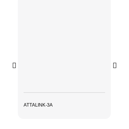
ATTALINK-3A
AT