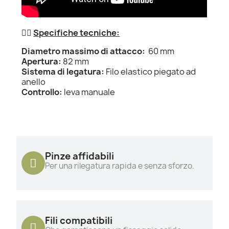
👌🏻
Specifiche tecniche:
Diametro massimo di attacco:
60 mm
Apertura:
82 mm
Sistema di legatura:
Filo elastico piegato ad
anello
Controllo:
leva manuale
Pinze affidabili
Per una rilegatura rapida e senza sforzo.
Fili compatibili