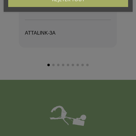
ATTALINK-3A
AT