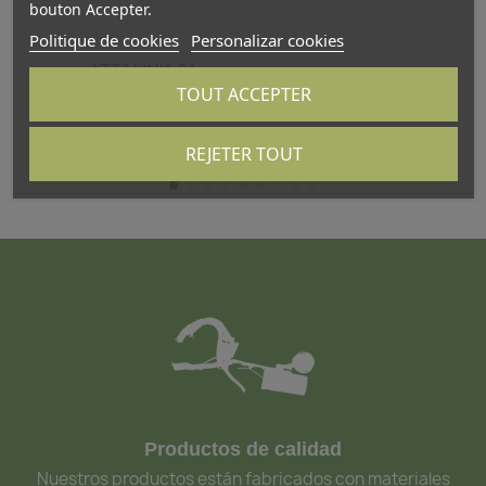
bouton Accepter.
Politique de cookies
Personalizar cookies
ATTALINK-3A
AT
TOUT ACCEPTER
REJETER TOUT
Productos de calidad
Nuestros productos están fabricados con materiales