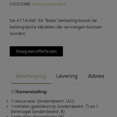
CATEGORIE
Reserveonderdeel
De ATTALINK-3A "Base" behuizing bevat de
belangrijkste slijtdelen die vervangen kunnen
worden.
Vraag een offerte aan
Beschrijving
Levering
Advies
👌🏻Samenstelling:
1 retourveer (onderdeelnr. 14C)
1 metalen geleidestrip (onderdeelnr. 7) en 1
klinknagel (onderdeelnr. 8)
1 schuifas-assemblage (6)