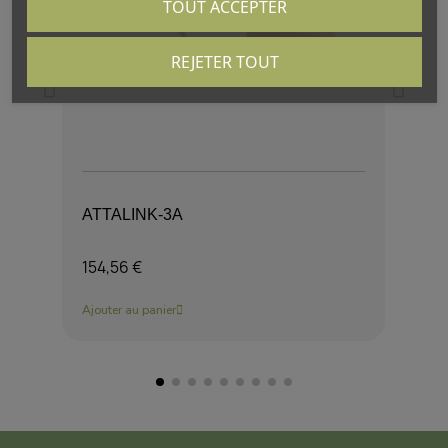
TOUT ACCEPTER
REJETER TOUT
ATTALINK-3A
AT
154,56 €
227
Ajouter au panier
Ajou