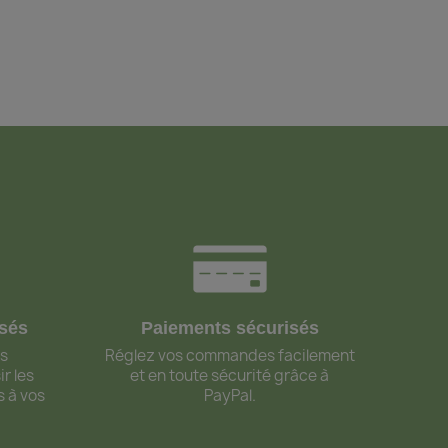
isés
Paiements sécurisés
ls
Réglez vos commandes facilement
r les
et en toute sécurité grâce à
s à vos
PayPal.