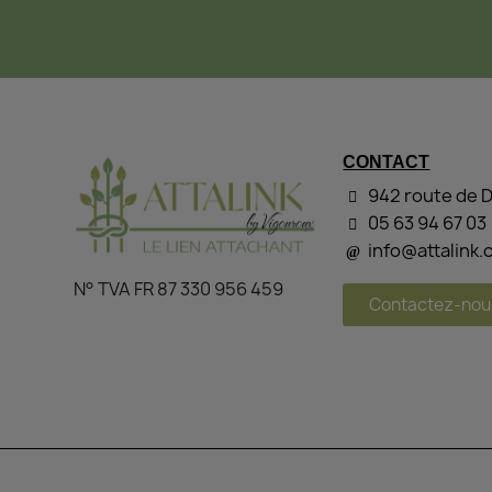
CONTACT
942 route de 
05 63 94 67 03
info@attalink
N° TVA FR 87 330 956 459
Contactez-nou