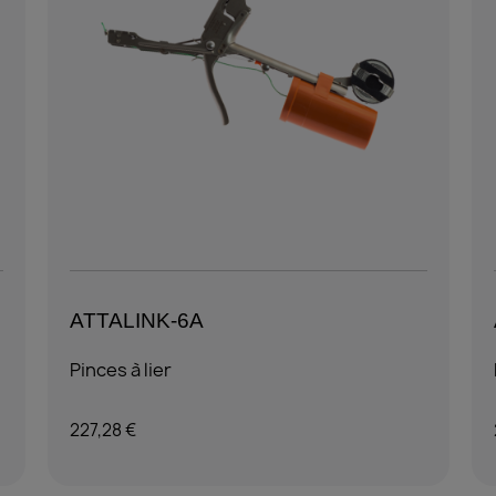
ATTALINK-6A4
Pinces à lier
232,20 €
Ajouter au panier