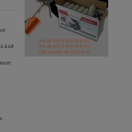
ous
4 à 48
aison
e,