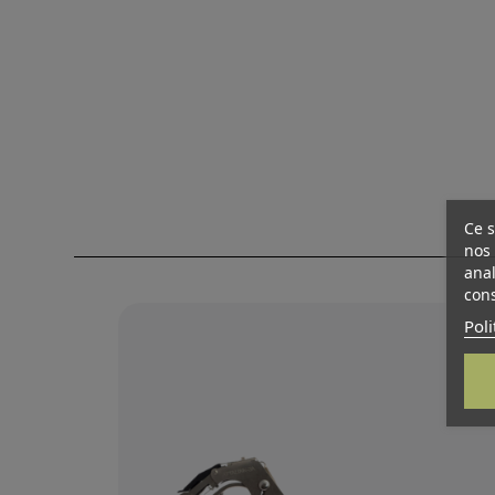
Ce s
nos 
anal
cons
Poli