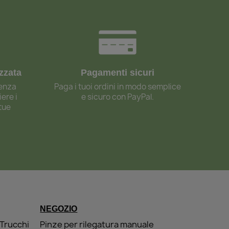
zzata
Pagamenti sicuri
lenza
Paga i tuoi ordini in modo semplice
ere i
e sicuro con PayPal.
 tue
NEGOZIO
Trucchi
Pinze per rilegatura manuale