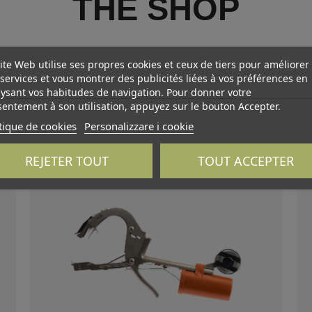
THE SHOP
ite Web utilise ses propres cookies et ceux de tiers pour améliorer
Pinza per legare
Consumabili
Pezzi di ricambio
services et vous montrer des publicités liées à vos préférences en
ysant vos habitudes de navigation. Pour donner votre
entement à son utilisation, appuyez sur le bouton Accepter.
tique de cookies
Personalizzare i cookie
REJETER TOUT
TOUT ACCEPTER