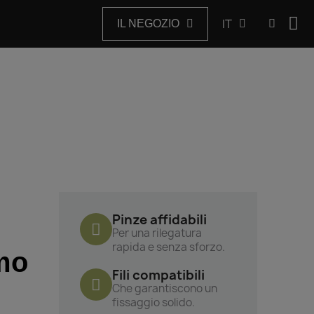
IT
IL NEGOZIO
Pinze affidabili
Per una rilegatura
rapida e senza sforzo.
umo
Fili compatibili
Che garantiscono un
fissaggio solido.