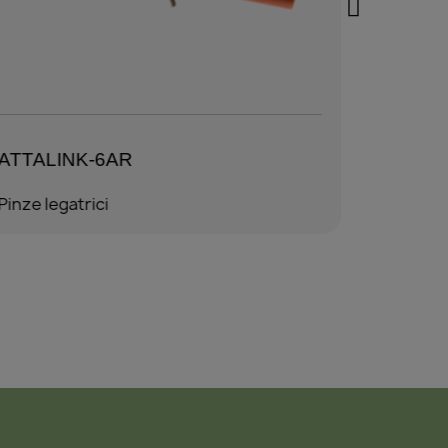
ATTALINK-6AR
ATTAL
Pinze legatrici
Pinze leg