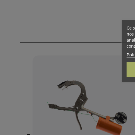
Ce s
nos 
anal
cons
Poli